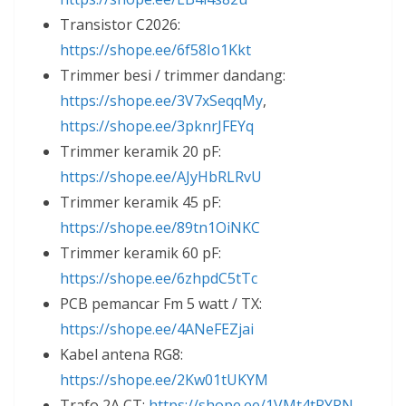
Transistor C2026:
https://shope.ee/6f58Io1Kkt
Trimmer besi / trimmer dandang:
https://shope.ee/3V7xSeqqMy
,
https://shope.ee/3pknrJFEYq
Trimmer keramik 20 pF:
https://shope.ee/AJyHbRLRvU
Trimmer keramik 45 pF:
https://shope.ee/89tn1OiNKC
Trimmer keramik 60 pF:
https://shope.ee/6zhpdC5tTc
PCB pemancar Fm 5 watt / TX:
https://shope.ee/4ANeFEZjai
Kabel antena RG8:
https://shope.ee/2Kw01tUKYM
Trafo 2A CT:
https://shope.ee/1VMt4tRYRN