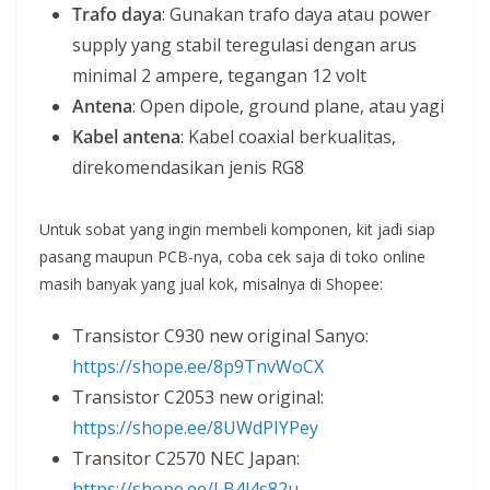
Trafo daya
: Gunakan trafo daya atau power
supply yang stabil teregulasi dengan arus
minimal 2 ampere, tegangan 12 volt
Antena
: Open dipole, ground plane, atau yagi
Kabel antena
: Kabel coaxial berkualitas,
direkomendasikan jenis RG8
Untuk sobat yang ingin membeli komponen, kit jadi siap
pasang maupun PCB-nya, coba cek saja di toko online
masih banyak yang jual kok, misalnya di Shopee:
Transistor C930 new original Sanyo:
https://shope.ee/8p9TnvWoCX
Transistor C2053 new original:
https://shope.ee/8UWdPIYPey
Transitor C2570 NEC Japan:
https://shope.ee/LB4l4s82u